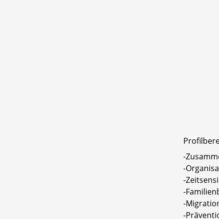
Profilber
-Zusamme
-Organis
-Zeitsens
-Familien
-Migratio
-Präventi