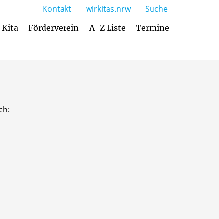
Kontakt
wirkitas.nrw
Suche
 Kita
Förderverein
A-Z Liste
Termine
Betreuungsangebot (Öffnungszeiten)
Pädagogisches Konzept / Das sind wir
ch: