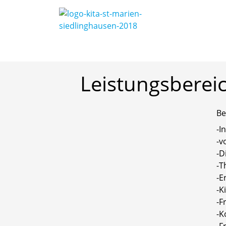
Startseite
/
Unsere Kita
/
Familienzentrum
Leistungsberei
Be
-I
-v
-D
-T
-E
-K
-F
-K
-F