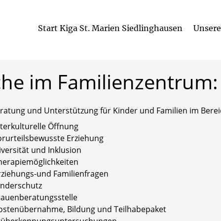
Start Kiga St. Marien Siedlinghausen
Unsere
che
im
Familienzentrum:
ratung und Unterstützung für Kinder und Familien im Berei
nterkulturelle Öffnung
orurteilsbewusste Erziehung
iversität und Inklusion
herapiemöglichkeiten
rziehungs-und Familienfragen
inderschutz
rauenberatungsstelle
ostenübernahme, Bildung und Teilhabepaket
rüherkennungsuntersuchungen