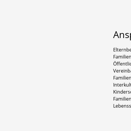
Ans
Elternb
Familien
Öffentli
Vereinb
Familien
Interkul
Kinders
Familie
Lebenss